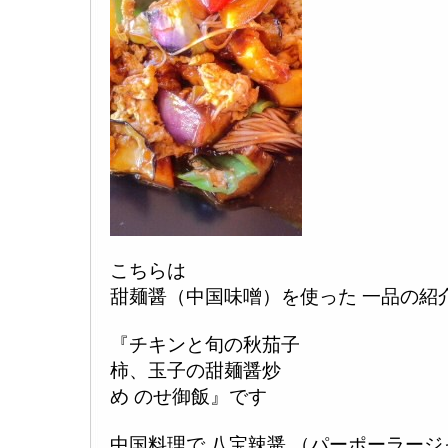
こちらは
甜麺醤（中国味噌）を使った 一品の紹
『チキンと旬の秋茄子
柿、玉子の甜麺醤炒
め のせ御飯』です
中国料理で 八宝辣醤 （パーポーラー