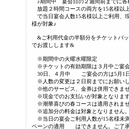
♪期間中 宴会日の２週間前までに各
放題２時間コースの両方を15名様以
で当日宴会人数15名様以上ご利用、
様が対象♪
&ご利用代金の半額分をチケットバ
でお渡しします&
※期間中の火曜水曜限定
※チケットの有効期限は３月中ご宴会の
30日、４月中 ご宴会の方は5月1日
※人数の変更は２日前までにお願い
※他のサービス、金券は併用できま
※現金でのお支払いが対象となりま
※潮華喜びの春コースは適用されま
※追加分の料金は対象となりません
※当日の宴会ご利用人数が15名様未
ペーンの適用 はできません。ご了承