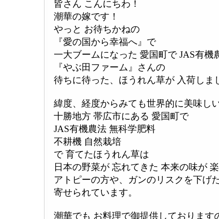
皆さん こんにちわ！
潮華の嫁です！
やっと お待ちかねの
『愛の国から幸福へ』で
一大ブームになった 愛国町で JAS有
『やぶ田ファーム』さんの
待ちに待った、ほうれん草が 入荷しま
緯度、経度からみても世界的に美味し
十勝地方 帯広市にある 愛国町で
JAS有機農法 無科学肥料
不耕機 自然栽培
で 育てたほうれん草は
日本の野菜が 忘れてきた 本来の味が 
アトピーの方や、ガンのリスクを下げた
寄せられています。
潮華でも お料理で御提供しております