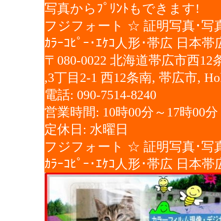
写真からﾌﾟﾘﾝﾄもできます!
フジフォート ☆ 証明写真･写真ﾌﾟﾘﾝﾄ
ｶﾗｰｺﾋﾟｰ･ｴｹｺ人形･帯広 日
〒080-0022 北海道帯広市西12条
,3丁目2-1 西12条南, 帯広市, Hokk
電話: 090-7514-8240
営業時間: 10時00分～17時00分
定休日: 水曜日
フジフォート ☆ 証明写真･写真ﾌﾟﾘﾝﾄ
ｶﾗｰｺﾋﾟｰ･ｴｹｺ人形･帯広 日