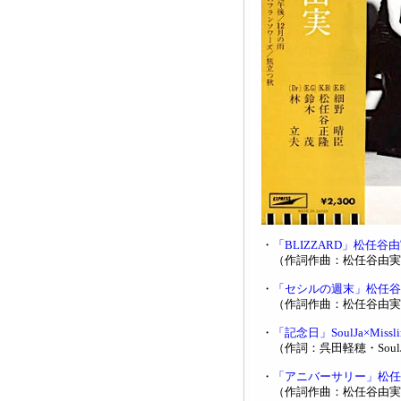
・
「BLIZZARD」松任谷
（作詞作曲：松任谷由実
・
「セシルの週末」松任谷
（作詞作曲：松任谷由実
・
「記念日」SoulJa×Missl
（作詞：呉田軽穂・SoulJ
・
「アニバーサリー」松任
（作詞作曲：松任谷由実