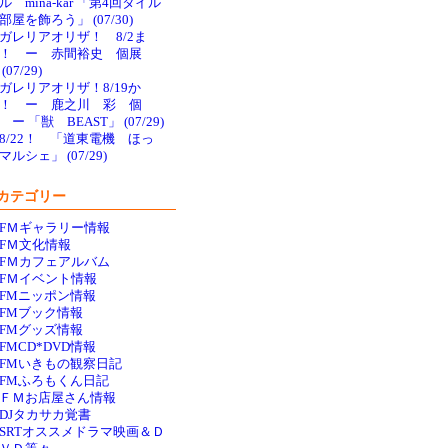
ル mina-kar 「第4回タイル
部屋を飾ろう」 (07/30)
ガレリアオリザ！ 8/2ま
で！ ー 赤間裕史 個展
(07/29)
ガレリアオリザ！8/19か
！ ー 鹿之川 彩 個
 ー 「獣 BEAST」 (07/29)
8/22！ 「道東電機 ほっ
マルシェ」 (07/29)
カテゴリー
FＭギャラリー情報
FＭ文化情報
FＭカフェアルバム
FＭイベント情報
FMニッポン情報
FMブック情報
FMグッズ情報
FMCD*DVD情報
FMいきもの観察日記
FMふろもくん日記
ＦＭお店屋さん情報
DJタカサカ覚書
SRTオススメドラマ映画＆Ｄ