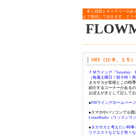
本と雑貨とギャラリーのあ
えて発信してゆきます。どう
FLOW
SRT（11/８、１
ＦＭウイング『Saturday 
（毎週土曜日！朝９時！再
タカサカが皆様とこの時季
紹介するコーナーがあるの
おぼえがきとして記してお
●
FMウイングホームペー
●スマホやパソコンでも聴
ListenRadio（リッスン
●
タカサカと考えたい時事
リクエストなどなど色々な