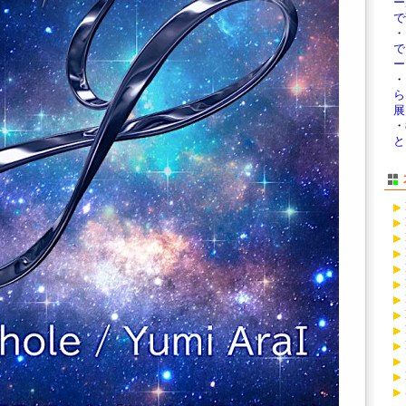
ー
で
・
ー 
・
ら
展
・
と