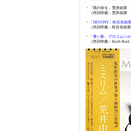
・「雨の街を」荒井由実
（作詞作曲：荒井由実 
・
「DESTINY」松任谷由
（作詞作曲：松任谷由実
・
「青い影」プロコムハルム
（作詞作曲：Keith Reid, Gar