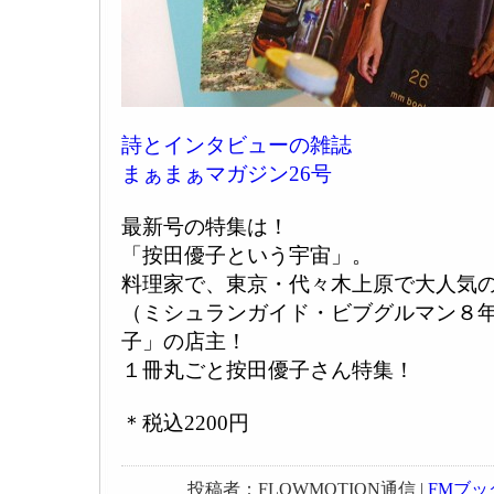
詩とインタビューの雑誌
まぁまぁマガジン26号
最新号の特集は！
「按田優子という宇宙」。
料理家で、東京・代々木上原で大人気
（ミシュランガイド・ビブグルマン８
子」の店主！
１冊丸ごと按田優子さん特集！
＊税込2200円
投稿者：FLOWMOTION通信 |
FMブッ