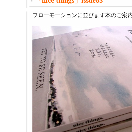
「nice things」issue83
フローモーションに並びます本のご案