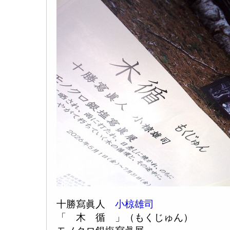
十勝寫眞人
小椋雄司
「 木 循 」（もくじゅん）