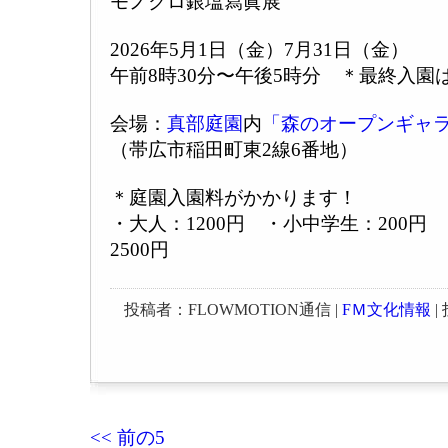
モノクロ銀塩寫眞展
2026年5月1日（金）7月31日（金）
午前8時30分〜午後5時分 ＊最終入園
会場：
真部庭園
内
「森のオープンギャ
（帯広市稲田町東2線6番地）
＊庭園入園料がかかります！
・大人：1200円 ・小中学生：200円
2500円
投稿者：FLOWMOTION通信 |
FＭ文化情報
| 
<< 前の5