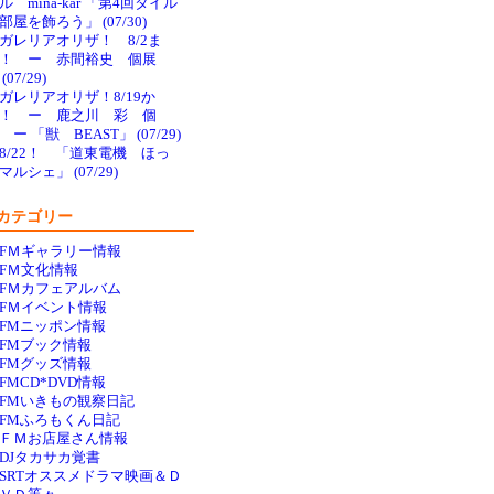
ル mina-kar 「第4回タイル
部屋を飾ろう」 (07/30)
ガレリアオリザ！ 8/2ま
で！ ー 赤間裕史 個展
(07/29)
ガレリアオリザ！8/19か
！ ー 鹿之川 彩 個
 ー 「獣 BEAST」 (07/29)
8/22！ 「道東電機 ほっ
マルシェ」 (07/29)
カテゴリー
FＭギャラリー情報
FＭ文化情報
FＭカフェアルバム
FＭイベント情報
FMニッポン情報
FMブック情報
FMグッズ情報
FMCD*DVD情報
FMいきもの観察日記
FMふろもくん日記
ＦＭお店屋さん情報
DJタカサカ覚書
SRTオススメドラマ映画＆Ｄ