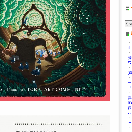
・
山
・
藤
ワ
・
(0
・
ー
「
・
真展
li
皮
ル
・
ェ
・