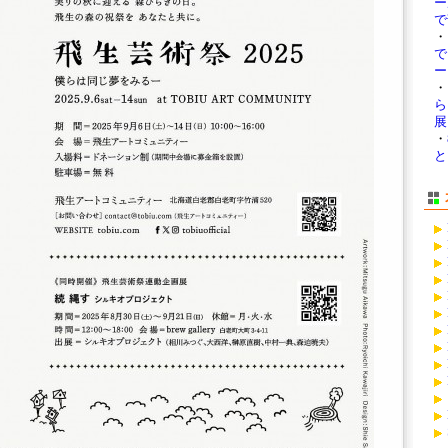
ー
で
・
ー 
・
ら
展
・
と