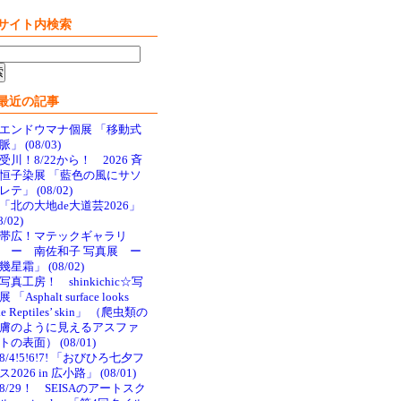
サイト内検索
最近の記事
エンドウマナ個展 「移動式
脈」 (08/03)
受川！8/22から！ 2026 斉
恒子染展 「藍色の風にサソ
レテ」 (08/02)
「北の大地de大道芸2026」
8/02)
帯広！マテックギャラリ
 ー 南佐和子 写真展 ー
幾星霜」 (08/02)
写真工房！ shinkichic☆写
 「Asphalt surface looks
ke Reptiles’ skin」 （爬虫類の
膚のように見えるアスファ
トの表面） (08/01)
8/4!5!6!7! 「おびひろ七夕フ
ス2026 in 広小路」 (08/01)
8/29！ SEISAのアートスク