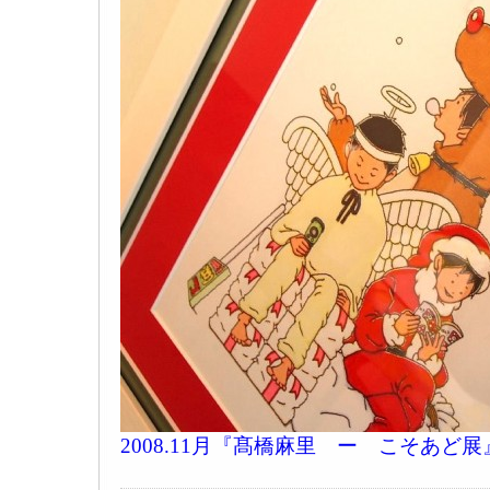
2008.11月『髙橋麻里 ー こそあど展