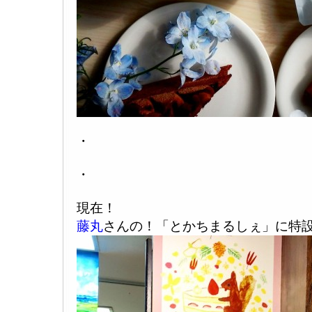
・
・
現在！
藤丸
さんの！「とかちまるしぇ」に特