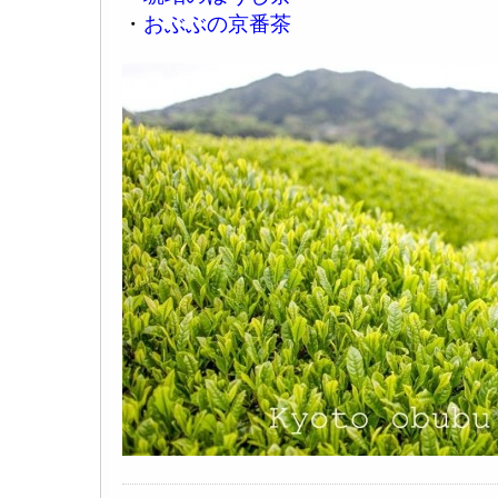
・
おぶぶの京番茶