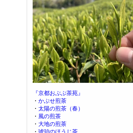
『京都おぶぶ茶苑』
・
かぶせ煎茶
・
太陽の煎茶（春）
・
風の煎茶
・
大地の煎茶
・
琥珀のほうじ茶