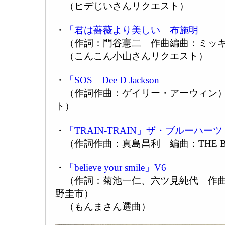
（ヒデじいさんリクエスト）
・
「君は薔薇より美しい」布施明
（作詞：門谷憲二 作曲編曲：ミッ
（こんこん小山さんリクエスト）
・
「SOS」Dee D Jackson
（作詞作曲：ゲイリー・アーウィン）
ト）
・
「TRAIN-TRAIN」ザ・ブルーハーツ
（作詞作曲：真島昌利 編曲：THE BLU
・
「believe your smile」V6
（作詞：菊池一仁、六ツ見純代 作曲
野圭市）
（もんまさん選曲）