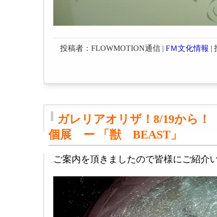
投稿者：FLOWMOTION通信 |
FＭ文化情報
| 
ガレリアオリザ！8/19から
個展 ー 「獣 BEAST」
ご案内を頂きましたので皆様にご紹介