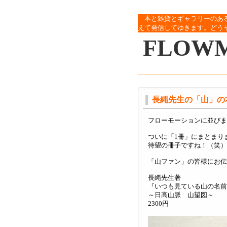
本と雑貨とギャラリーのあ
えて発信してゆきます。どう
FLOW
長縄先生の「山」の
フローモーションに並びま
ついに「1冊」にまとまり
待望の冊子ですね！（笑）
「山ファン」の皆様にお伝
長縄先生著
『いつも見ている山の名前
～日高山脈 山望図～
2300円