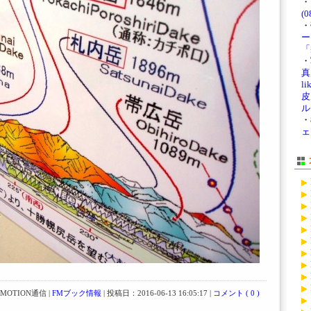
・
(0
・
ー
「
・
真展
li
皮
ル
・
ェ
OTION通信 |
FMブック情報
| 投稿日：2016-06-13 16:05:17 |
コメント ( 0 )