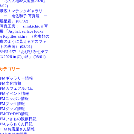
「北の大地de大道芸2026」
8/02)
帯広！マテックギャラリ
 ー 南佐和子 写真展 ー
幾星霜」 (08/02)
写真工房！ shinkichic☆写
 「Asphalt surface looks
ke Reptiles’ skin」 （爬虫類の
膚のように見えるアスファ
トの表面） (08/01)
8/4!5!6!7! 「おびひろ七夕フ
ス2026 in 広小路」 (08/01)
カテゴリー
FＭギャラリー情報
FＭ文化情報
FＭカフェアルバム
FＭイベント情報
FMニッポン情報
FMブック情報
FMグッズ情報
FMCD*DVD情報
FMいきもの観察日記
FMふろもくん日記
ＦＭお店屋さん情報