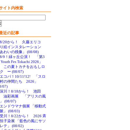
サイト内検索
最近の記事
8/20から！ 久藤エリコ
り絵インスタレーション
あわいの残像」 (08/08)
8/9！緑ヶ丘公演！ 「第3
Youth Fes Tokachi 2026」
 この夏トカチをおもしロ
ク ー (08/07)
エコパ！10/11!12! 「スロ
村の仲間たち 2026」
8/07)
深川！8/18から！ 池田
 油彩画展 「アリスの風
 (08/07)
エンドウマナ個展 「移動式
脈」 (08/03)
受川！8/22から！ 2026 斉
恒子染展 「藍色の風にサソ
レテ」 (08/02)