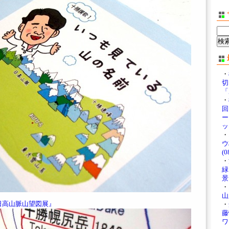
・
切
「
・
回 
ー
ッ
・
ウ
(0
・
緑
景」
・
山
 『日高山脈山望図展』
・
藤
ワ