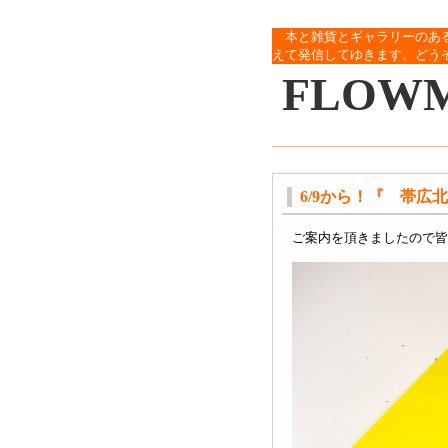
本と雑貨とギャラリーのあ
えて発信してゆきます。どう
FLOW
6/9から！『 帯広
ご案内を頂きましたので皆