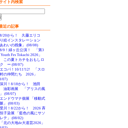
サイト内検索
最近の記事
8/20から！ 久藤エリコ
り絵インスタレーション
あわいの残像」 (08/08)
8/9！緑ヶ丘公演！ 「第3
Youth Fes Tokachi 2026」
 この夏トカチをおもしロ
ク ー (08/07)
エコパ！10/11!12! 「スロ
村の仲間たち 2026」
8/07)
深川！8/18から！ 池田
 油彩画展 「アリスの風
 (08/07)
エンドウマナ個展 「移動式
脈」 (08/03)
受川！8/22から！ 2026 斉
恒子染展 「藍色の風にサソ
レテ」 (08/02)
「北の大地de大道芸2026」
8/02)