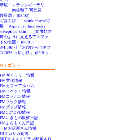
帯広！マテックギャラリ
 ー 南佐和子 写真展 ー
幾星霜」 (08/02)
写真工房！ shinkichic☆写
 「Asphalt surface looks
ke Reptiles’ skin」 （爬虫類の
膚のように見えるアスファ
トの表面） (08/01)
8/4!5!6!7! 「おびひろ七夕フ
ス2026 in 広小路」 (08/01)
カテゴリー
FＭギャラリー情報
FＭ文化情報
FＭカフェアルバム
FＭイベント情報
FMニッポン情報
FMブック情報
FMグッズ情報
FMCD*DVD情報
FMいきもの観察日記
FMふろもくん日記
ＦＭお店屋さん情報
DJタカサカ覚書
SRTオススメドラマ映画＆Ｄ