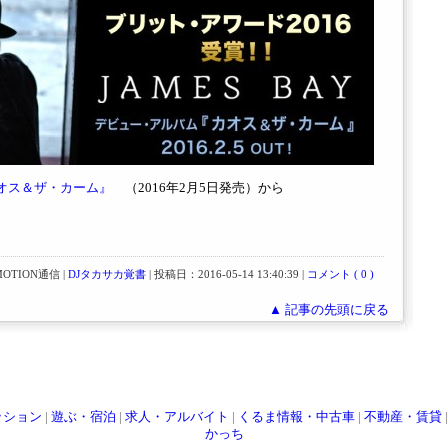
オス＆ザ・カーム』
（2016年2月5日発売）から
OTION通信 |
DJタカサカ覚書
| 投稿日：2016-05-14 13:40:39 |
コメント ( 0 )
▲ 記事の先頭に戻る
ッション
|
遊ぶ・宿泊
|
求人・アルバイト
|
くるま情報・中古車
|
不動産・賃貸
かっち