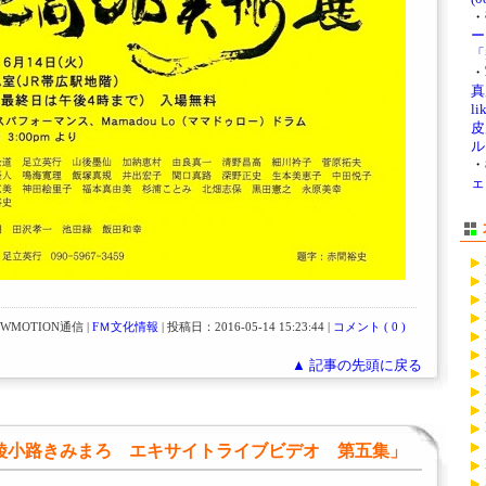
・
ー
「
・
真展
li
皮
ル
・
ェ
WMOTION通信 |
FＭ文化情報
| 投稿日：2016-05-14 15:23:44 |
コメント ( 0 )
▲ 記事の先頭に戻る
）「綾小路きみまろ エキサイトライブビデオ 第五集」