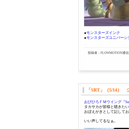
●
モンスターズインク
●
モンスターズユニバーシ
投稿者：FLOWMOTION通信 
「SRT」（5/14
おびひろＦＭウイング『Satur
タカサカが皆様と聴きたい
おぼえがきとして記してお
いい声してるなぁ。