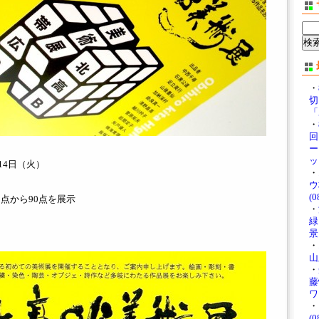
・
切
「
・
回 
ー
』
ッ
月14日（火）
・
ウ
(0
点から90点を展示
・
緑
景」
・
山
・
藤
ワ
・
(0