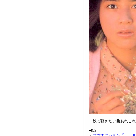
「秋に聴きたい曲あれこれ2
■9/3
・
サカナクション「三日月