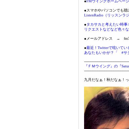
●
FMウイングホームペー
●スマホやパソコンでも聴
ListenRadio（リッスン
●
タカサカと考えたい時事
リクエストなどなど色々な
●メールアドレス → fm761
●
最近！Twitterで呟い
あなたもいかが？「 #サ
---------------------------------------
『ＦＭウイング』の『Saturd
---------------------------------------
九月だなぁ！秋だなぁ！っ