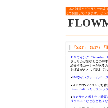
本と雑貨とギャラリーのあ
えて発信してゆきます。どう
FLOW
「SRT」（9/17）
ＦＭウイング『Saturda
タカサカが皆様とこの時季
紹介するコーナーがあるの
おぼえがきとして記してお
●
FMウイングホームペー
●スマホやパソコンでも聴
ListenRadio（リッスン
●
タカサカと考えたい時事
リクエストなどなど色々な