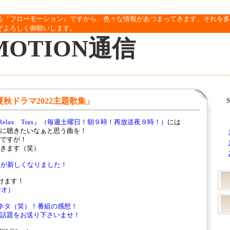
る『フローモーション』ですから、色々な情報があつまってきます。それを多
ぞよろしく御願いします。
MOTION通信
「夏秋ドラマ2022主題歌集」
S
y Relax Trax』（毎週土曜日！朝９時！再放送夜９時！）
には
に聴きたいなぁと思う曲を！
ですが！
きます（笑）
ジが新しくなりました！
けます！
ラジオ）
ネタ（笑）！番組の感想！
話題をお送り下さいませ！