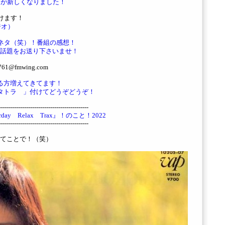
ジが新しくなりました！
けます！
ラジオ）
ネタ（笑）！番組の感想！
話題をお送り下さいませ！
@fmwing.com
ている方増えてきてます！
タトラ 」付けてどうぞどうぞ！
--------------------------------------------
ay Relax Trax』！のこと！2022
--------------------------------------------
てことで！（笑）