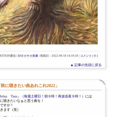
OTION通信 |
DJタカサカ覚書
| 投稿日：2022-09-18 14:19:18 |
コメント ( 0 )
▲ 記事の先頭に戻る
0）「秋に聴きたい曲あれこれ2022」
y Relax Trax』（毎週土曜日！朝９時！再放送夜９時！）
には
に聴きたいなぁと思う曲を！
ですが！
きます（笑）