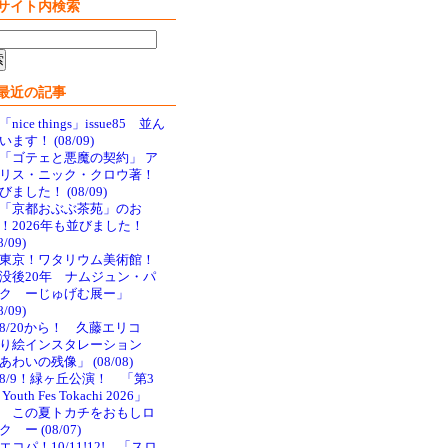
サイト内検索
最近の記事
「nice things」issue85 並ん
います！ (08/09)
「ゴテェと悪魔の契約」 ア
リス・ニック・クロウ著！
びました！ (08/09)
「京都おぶぶ茶苑」のお
！2026年も並びました！
8/09)
東京！ワタリウム美術館！
没後20年 ナムジュン・パ
ク ーじゅげむ展ー」
8/09)
8/20から！ 久藤エリコ
り絵インスタレーション
あわいの残像」 (08/08)
8/9！緑ヶ丘公演！ 「第3
Youth Fes Tokachi 2026」
 この夏トカチをおもしロ
ク ー (08/07)
エコパ！10/11!12! 「スロ