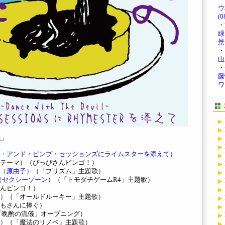
ウ
(0
・
緑
景」
・
山
・
藤
ワ
集」
・アンド・ピンプ・セッションズにライムスターを添えて）
テーマ）（ぴっぴさんビンゴ！）
（原由子）
（「プリズム」主題歌）
ou.」（セクシーゾーン）
（「トモダチゲームR4」主題歌）
んビンゴ！）
）
（「オールドルーキー」主題歌）
もさんに捧ぐ）
「晩酌の流儀」オープニング）
）
（「魔法のリノベ」主題歌）