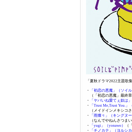
「夏秋ドラマ2022主題歌
・
「初恋の悪魔」（ソイル
（「初恋の悪魔」最終章
・
「ヤバいね愛てぇ奴は」
・
「Trust Me,Trust Y
（メイドインメキシコさ
・
「雨燦々」（キングヌー
（なんでやねんさつまい
・
「yugi」（yonawo）
（
・
「チノカテ」（ヨルシカ