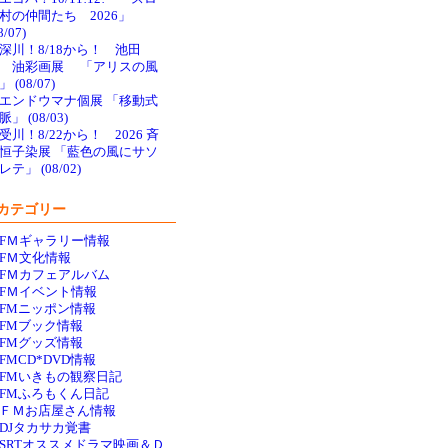
村の仲間たち 2026」
8/07)
深川！8/18から！ 池田
 油彩画展 「アリスの風
 (08/07)
エンドウマナ個展 「移動式
脈」 (08/03)
受川！8/22から！ 2026 斉
恒子染展 「藍色の風にサソ
レテ」 (08/02)
カテゴリー
FＭギャラリー情報
FＭ文化情報
FＭカフェアルバム
FＭイベント情報
FMニッポン情報
FMブック情報
FMグッズ情報
FMCD*DVD情報
FMいきもの観察日記
FMふろもくん日記
ＦＭお店屋さん情報
DJタカサカ覚書
SRTオススメドラマ映画＆Ｄ