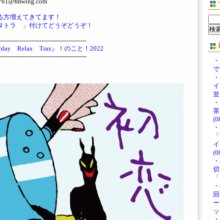
@fmwing.com
ている方増えてきてます！
タトラ 」付けてどうぞどうぞ！
--------------------------------------------
ay Relax Trax』！のこと！2022
--------------------------------------------
・
で
・
イ
並
・
茶
(0
・
「
イ
(0
・
切
「
・
回 
ー
ッ
・