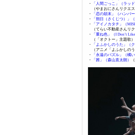
・
「人間ごっこ」（ラッド
（やまおにさんリクエス
・
「恋の顛末」（ハンバー
・
「朔日（さくじつ）」（
・
「アイノカタチ」（MIS
（てらい不動産さんリク
・
「重ね色」（I Don’t 
（「オクトー」主題歌）
・
「よふかしのうた」（ク
（アニメ「よふかしのう
・
「永遠のパズル」（橘い
・
「茜」（森山直太朗）
（