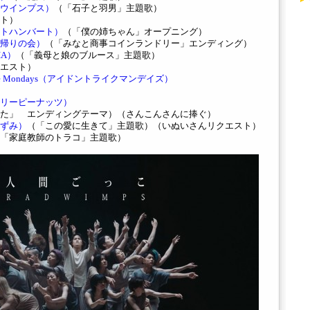
ウインプス）
（「石子と羽男」主題歌）
ト）
トハンバート）
（「僕の姉ちゃん」オープニング）
帰りの会）
（「みなと商事コインランドリー」エンディング）
IA）
（「義母と娘のブルース」主題歌）
エスト）
Like Mondays（アイドントライクマンデイズ）
リーピーナッツ）
た」 エンディングテーマ）（さんこんさんに捧ぐ）
ずみ）
（「この愛に生きて」主題歌）（いぬいさんリクエスト）
「家庭教師のトラコ」主題歌）