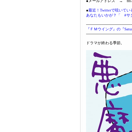
●メールアドレス → fm761
●
最近！Twitterで呟い
あなたもいかが？「 #サ
---------------------------------------
『ＦＭウイング』の『Saturd
---------------------------------------
ドラマが終わる季節。