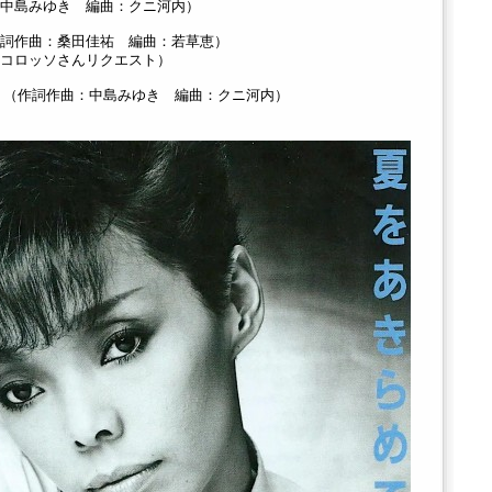
中島みゆき 編曲：クニ河内）
詞作曲：桑田佳祐 編曲：若草恵）
コロッソさんリクエスト）
」
（作詞作曲：中島みゆき 編曲：クニ河内）