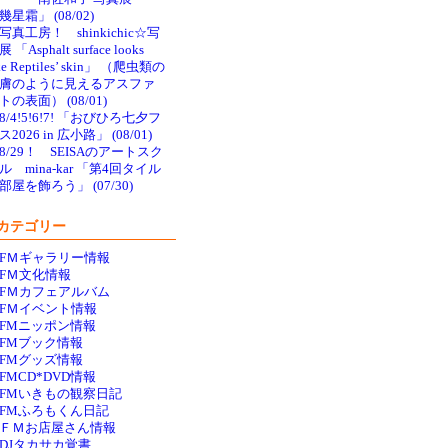
幾星霜」 (08/02)
写真工房！ shinkichic☆写
 「Asphalt surface looks
ke Reptiles’ skin」 （爬虫類の
膚のように見えるアスファ
トの表面） (08/01)
8/4!5!6!7! 「おびひろ七夕フ
ス2026 in 広小路」 (08/01)
8/29！ SEISAのアートスク
ル mina-kar 「第4回タイル
部屋を飾ろう」 (07/30)
カテゴリー
FＭギャラリー情報
FＭ文化情報
FＭカフェアルバム
FＭイベント情報
FMニッポン情報
FMブック情報
FMグッズ情報
FMCD*DVD情報
FMいきもの観察日記
FMふろもくん日記
ＦＭお店屋さん情報
DJタカサカ覚書