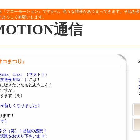
る『フローモーション』ですから、色々な情報があつまってきます。それを多
ぞよろしく御願いします。
MOTION通信
ナオコまつり』
S
Relax Trax』（サタトラ）
放送夜９時！）
には！
に聴きたいなぁと思う曲を！
ですが！
きます（笑）
ジが新しくなりました！
けます！
ラジオ）
ネタ（笑）！番組の感想！
話題をお送り下さいませ！