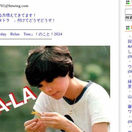
@fmwing.com
ている方増えてきてます！
タトラ 」付けてどうぞどうぞ！
--------------------------------------------
ay Relax Trax』！のこと！2024
・
--------------------------------------------
回 
&
し
(0
・
ウ
(0
・
緑
景」
・
山
・
藤
ワ
・
(0
・
ー