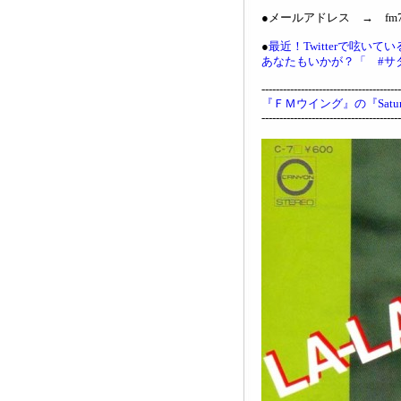
●メールアドレス → fm761
●
最近！Twitterで呟い
あなたもいかが？「 #サ
---------------------------------------
『ＦＭウイング』の『Saturd
---------------------------------------