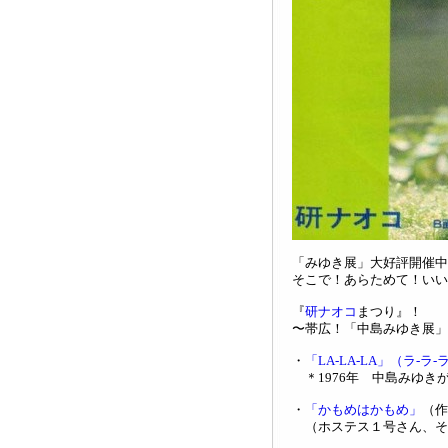
「みゆき展」大好評開催中
そこで！あらためて！いい
『
研ナオコ
まつり』！
〜帯広！「中島みゆき展」
・
「LA-LA-LA」（ラ-ラ-
＊1976年 中島みゆき
・
「かもめはかもめ」
（作
（ホステス１号さん、そ