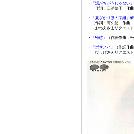
・
「話がちがうじゃない」
（作詞：三浦徳子 作曲：
・
「夏ざかりほの字組」研
（作詞：阿久悠 作曲：
（おねえさまリクエスト
・
「帰愁」
（作詞作曲：松
・
「ボサノバ」
（作詞作曲
（ぴっぴさんリクエスト