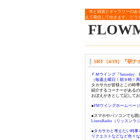
本と雑貨とギャラリーのあ
えて発信してゆきます。どう
FLOW
SRT（4/19）『研
ＦＭウイング『Saturday 
（毎週土曜日！朝９時！再
タカサカが皆様とこの時季
紹介するコーナーがあるの
おぼえがきとして記してお
●
FMウイングホームペー
●スマホやパソコンでも聴
ListenRadio（リッスン
●
タカサカと考えたい時事
リクエストなどなど色々な