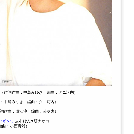
（作詞作曲：中島みゆき 編曲：クニ河内）
：中島みゆき 編曲：クニ河内）
詞作曲：堀江淳 編曲：若草恵）
!ギン!」
志村けん&研ナオコ
編曲：小西貴雄）