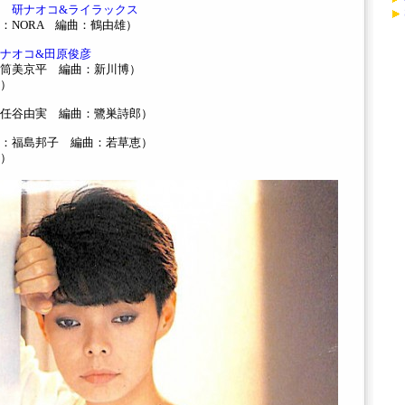
 研ナオコ&ライラックス
NORA 編曲：鶴由雄）
ナオコ&田原俊彦
筒美京平 編曲：新川博）
）
任谷由実 編曲：鷺巣詩郎）
：福島邦子 編曲：若草恵）
）