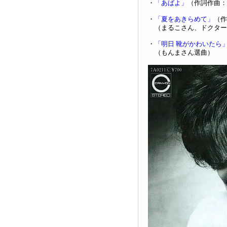
・
「あばよ」
（作詞作曲：
・
「夏をあきらめて」
（作
（まるこさん、ドクター
・
「明日 靴がかわいたら
（もんまさん選曲）