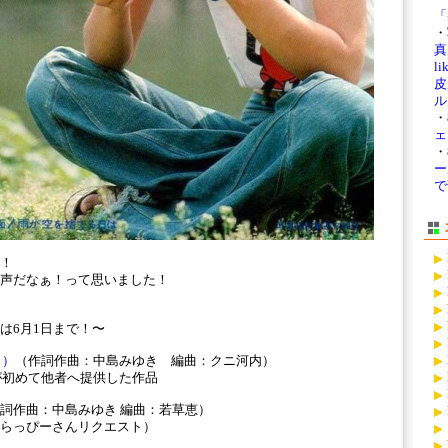
「
・
真展
li
皮
ル
・
ェ
・
ー
で
！
声だなぁ！って思いました！
は6月1日まで！〜
ラ）
（作詞作曲：中島みゆき 編曲：クニ河内）
が初めて他者へ提供した作品
詞作曲：中島みゆき 編曲：若草恵）
らっぴーさんリクエスト）