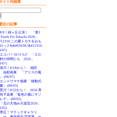
サイト内検索
最近の記事
8/9！緑ヶ丘公演！ 「第3
Youth Fes Tokachi 2026」
#12316;この夏トカチをおも
ロック&&#65038;!&#12316;
8/07)
エコパ！10/11!12! 「スロ
村の仲間たち 2026」
8/07)
深川！8/18から！ 池田
 油彩画展 「アリスの風
 (08/07)
エンドウマナ個展 「移動式
脈」 (08/03)
受川！8/22から！ 2026 斉
恒子染展 「藍色の風にサソ
レテ」 (08/02)
「北の大地de大道芸2026」
8/02)
帯広！マテックギャラリ
 ー 南佐和子 写真展 ー