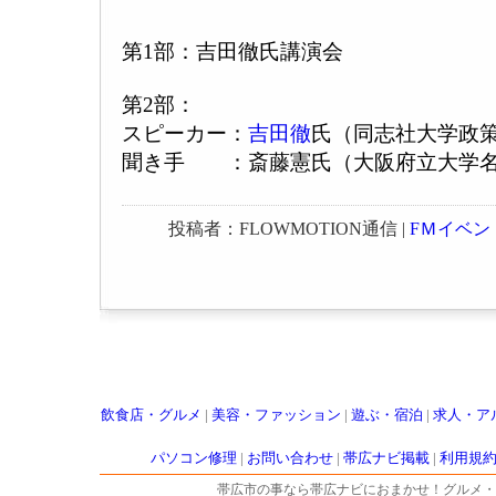
第1部：吉田徹氏講演会
第2部：
スピーカー：
吉田徹
氏（同志社大学政
聞き手 ：斎藤憲氏（大阪府立大学
投稿者：FLOWMOTION通信 |
FＭイベン
飲食店・グルメ
|
美容・ファッション
|
遊ぶ・宿泊
|
求人・ア
パソコン修理
|
お問い合わせ
|
帯広ナビ掲載
|
利用規
帯広市の事なら帯広ナビにおまかせ！グルメ・