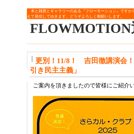
本と雑貨とギャラリーのある『フローモーション』ですか
えて発信してゆきます。どうぞよろしく御願いします。
FLOWMOTIO
更別！11/8！ 吉田徹講演会
引き民主主義」
ご案内を頂きましたので皆様にご紹介