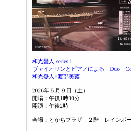
和光憂人‐seriesⅠ‐
ヴァイオリンとピアノによる Duo Con
和光憂人×渡部美蕗
2026年５月９日（土）
開場：午後1時30分
開演：午後2時
会場：とかちプラザ ２階 レインボ