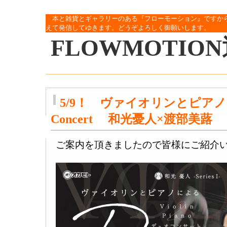
本と雑貨とギャラリーのある『フローモーション』ですか
えて発信してゆきます。どうぞよろしく御願いします。
FLOWMOTIO
5/9！ ヴァイオリンとピア
Concert 和光憂人×渡部美蕗
ご案内を頂きましたので皆様にご紹介