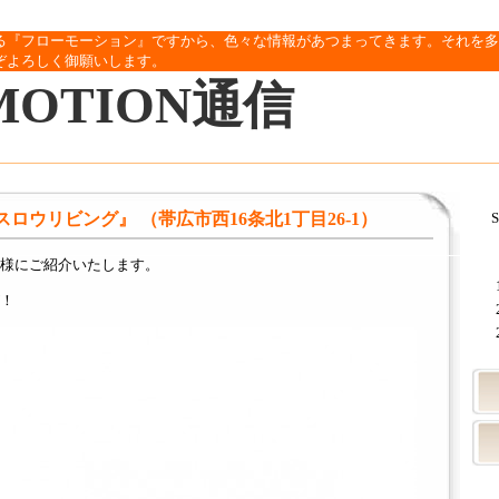
る『フローモーション』ですから、色々な情報があつまってきます。それを多
ぞよろしく御願いします。
MOTION通信
ving スロウリビング』 （帯広市西16条北1丁目26-1）
S
様にご紹介いたします。
！