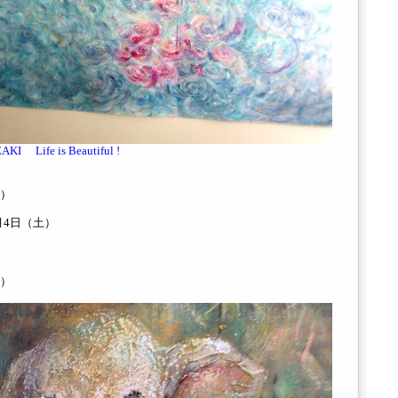
I Life is Beautiful !
）
6月4日（土）
1）