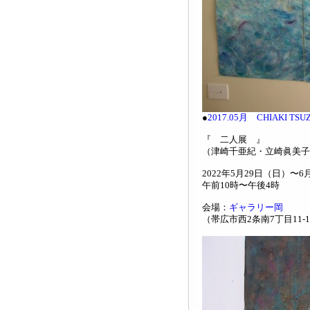
●
2017.05月 CHIAKI TSUZAK
『 二人展 』
（津崎千亜紀・立崎眞美子
2022年5月29日（日）〜
午前10時〜午後4時
会場：
ギャラリー岡
（帯広市西2条南7丁目11-