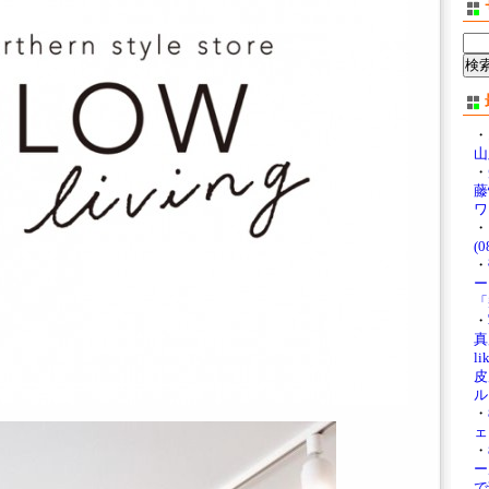
・
山
・
藤
ワ
・
(0
・
ー
「
・
真展
li
皮
ル
・
ェ
・
ー
で