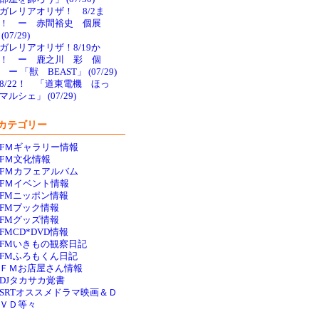
ガレリアオリザ！ 8/2ま
で！ ー 赤間裕史 個展
(07/29)
ガレリアオリザ！8/19か
！ ー 鹿之川 彩 個
 ー 「獣 BEAST」 (07/29)
8/22！ 「道東電機 ほっ
マルシェ」 (07/29)
カテゴリー
FＭギャラリー情報
FＭ文化情報
FＭカフェアルバム
FＭイベント情報
FMニッポン情報
FMブック情報
FMグッズ情報
FMCD*DVD情報
FMいきもの観察日記
FMふろもくん日記
ＦＭお店屋さん情報
DJタカサカ覚書
SRTオススメドラマ映画＆Ｄ
ＶＤ等々