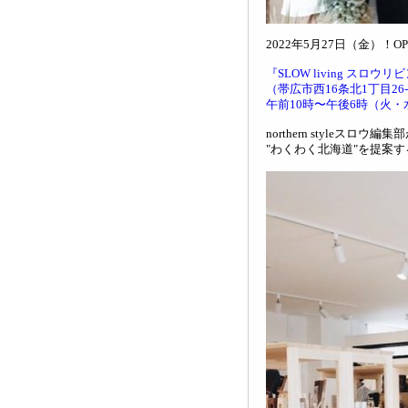
2022年5月27日（金）！O
『SLOW living スロウリ
（帯広市西16条北1丁目26-
午前10時〜午後6時（火・
northern styleスロウ編
"わくわく北海道"を提案