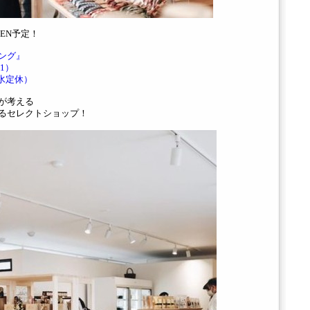
PEN予定！
ビング』
1）
水定休）
集部が考える
するセレクトショップ！