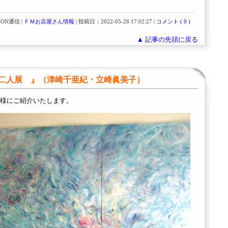
ON通信 |
ＦＭお店屋さん情報
| 投稿日：2022-05-26 17:02:27 |
コメント ( 0 )
▲ 記事の先頭に戻る
二人展 』（津崎千亜紀・立崎眞美子）
様にご紹介いたします。