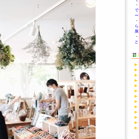
・
ー 
・
ら
展
・
と