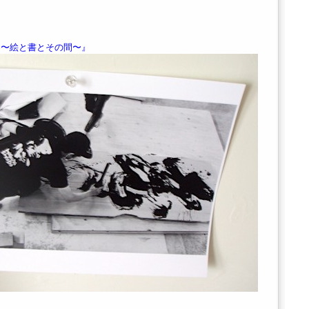
展 〜絵と書とその間〜』