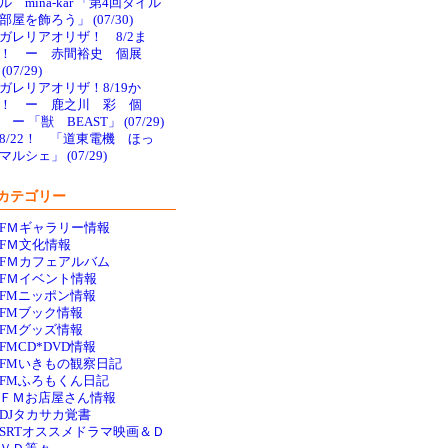
ル mina-kar 「第4回タイル
部屋を飾ろう」 (07/30)
ガレリアオリザ！ 8/2ま
で！ ー 赤間裕史 個展
(07/29)
ガレリアオリザ！8/19か
！ ー 鹿之川 彩 個
 ー 「獣 BEAST」 (07/29)
8/22！ 「道東電機 ほっ
マルシェ」 (07/29)
カテゴリー
FＭギャラリー情報
FＭ文化情報
FＭカフェアルバム
FＭイベント情報
FMニッポン情報
FMブック情報
FMグッズ情報
FMCD*DVD情報
FMいきもの観察日記
FMふろもくん日記
ＦＭお店屋さん情報
DJタカサカ覚書
SRTオススメドラマ映画＆Ｄ