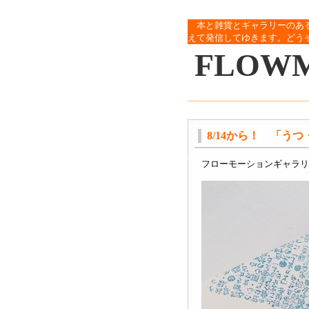
本と雑貨とギャラリーのあ
えて発信してゆきます。どう
FLOW
8/14から！ 「う
フローモーションギャラリ