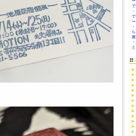
ー
で
・
ー 
・
ら
展
・
と