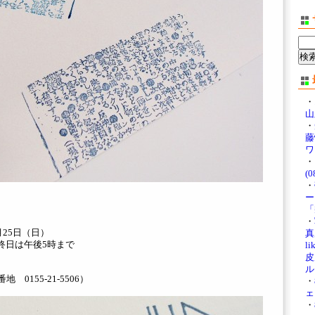
・
山
・
藤
ワ
・
(0
・
ー
「
・
月25日（日）
真展
終日は午後5時まで
li
皮
ル
 0155-21-5506）
・
ェ
・