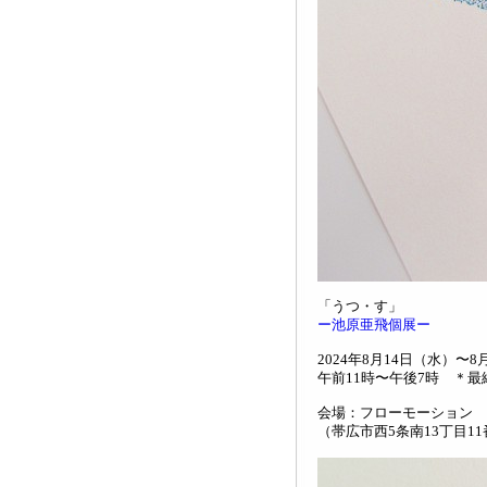
「うつ・す」
ー池原亜飛個展ー
2024年8月14日（水）〜8
午前11時〜午後7時 ＊最
会場：フローモーション
（帯広市西5条南13丁目11番地