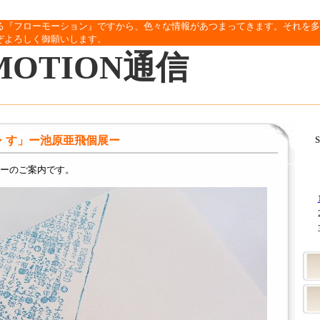
る『フローモーション』ですから、色々な情報があつまってきます。それを多
ぞよろしく御願いします。
MOTION通信
つ・す」ー池原亜飛個展ー
S
ーのご案内です。