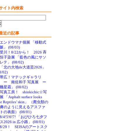
サイト内検索
最近の記事
エンドウマナ個展 「移動式
脈」 (08/03)
受川！8/22から！ 2026 斉
恒子染展 「藍色の風にサソ
レテ」 (08/02)
「北の大地de大道芸2026」
8/02)
帯広！マテックギャラリ
 ー 南佐和子 写真展 ー
幾星霜」 (08/02)
写真工房！ shinkichic☆写
 「Asphalt surface looks
ke Reptiles’ skin」 （爬虫類の
膚のように見えるアスファ
トの表面） (08/01)
8/4!5!6!7! 「おびひろ七夕フ
ス2026 in 広小路」 (08/01)
8/29！ SEISAのアートスク