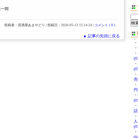
族一同
投稿者：居酒屋あまやどり | 投稿日：2026-05-12 15:14:24 |
コメント ( 0 )
▲ 記事の先頭に戻る
・
・
・
(0
・
(0
・
売中
・
円♪
・
(0
・
話
・
人
(0
・
(0