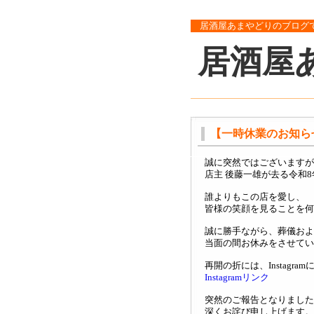
居酒屋あまやどりのブログ
居酒屋
【一時休業のお知ら
誠に突然ではございますが
店主 後藤一雄が去る令和8
誰よりもこの店を愛し、
皆様の笑顔を見ることを何
誠に勝手ながら、葬儀およ
当面の間お休みをさせてい
再開の折には、Instagr
Instagramリンク
突然のご報告となりました
深くお詫び申し上げます。