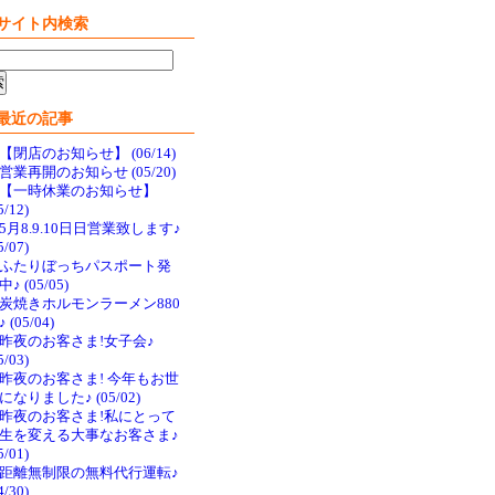
サイト内検索
最近の記事
【閉店のお知らせ】 (06/14)
営業再開のお知らせ (05/20)
【一時休業のお知らせ】
5/12)
5月8.9.10日日営業致します♪
5/07)
ふたりぼっちパスポート発
♪ (05/05)
炭焼きホルモンラーメン880
 (05/04)
昨夜のお客さま!女子会♪
5/03)
昨夜のお客さま! 今年もお世
になりました♪ (05/02)
昨夜のお客さま!私にとって
生を変える大事なお客さま♪
5/01)
距離無制限の無料代行運転♪
4/30)