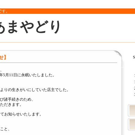
です。
あまやどり
せ】
S
、
年5月11日に永眠いたしました。
よりの生きがいにしていた店主でした。
び諸手続きのため、
ただきます。
amにてお知らせいたします。
こと、