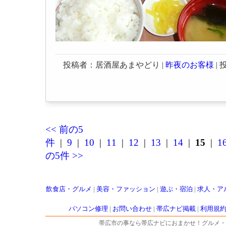
投稿者：居酒屋あまやどり |
昨夜のお客様
| 投
<< 前の5
件
|
9
|
10
|
11
|
12
|
13
|
14
|
15
|
1
の5件 >>
飲食店・グルメ
|
美容・ファッション
|
遊ぶ・宿泊
|
求人・ア
パソコン修理
|
お問い合わせ
|
帯広ナビ掲載
|
利用規
帯広市の事なら帯広ナビにおまかせ！グルメ・