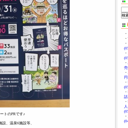
・
・
・
(0
・
(0
・
売中
・
円♪
・
(0
・
話
・
人
(0
ートのPRです♪
・
(0
施設、温泉6施設等、