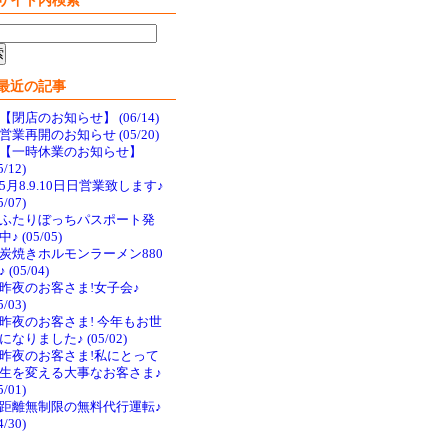
サイト内検索
最近の記事
【閉店のお知らせ】 (06/14)
営業再開のお知らせ (05/20)
【一時休業のお知らせ】
5/12)
5月8.9.10日日営業致します♪
5/07)
ふたりぼっちパスポート発
♪ (05/05)
炭焼きホルモンラーメン880
 (05/04)
昨夜のお客さま!女子会♪
5/03)
昨夜のお客さま! 今年もお世
になりました♪ (05/02)
昨夜のお客さま!私にとって
生を変える大事なお客さま♪
5/01)
距離無制限の無料代行運転♪
4/30)