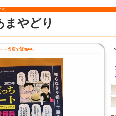
です。
あまやどり
ート当店で販売中♪
S