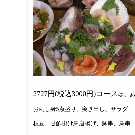
2727円(税込3000円)コース
は、
お刺し身5点盛り、突き出し、サラダ
枝豆、甘酢掛け鳥唐揚げ、豚串、鳥串