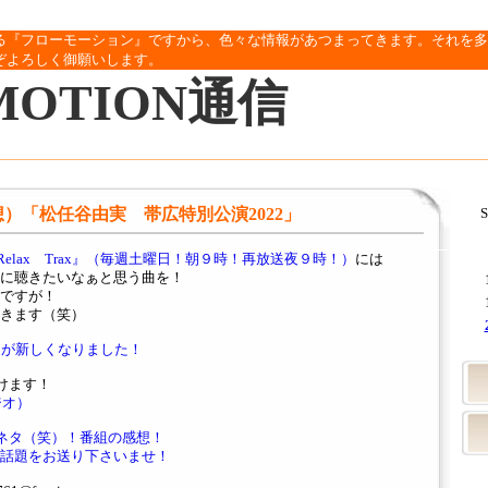
る『フローモーション』ですから、色々な情報があつまってきます。それを多
ぞよろしく御願いします。
MOTION通信
妄想）「松任谷由実 帯広特別公演2022」
S
y Relax Trax』（毎週土曜日！朝９時！再放送夜９時！）
には
に聴きたいなぁと思う曲を！
ですが！
きます（笑）
ジが新しくなりました！
けます！
ラジオ）
ネタ（笑）！番組の感想！
話題をお送り下さいませ！