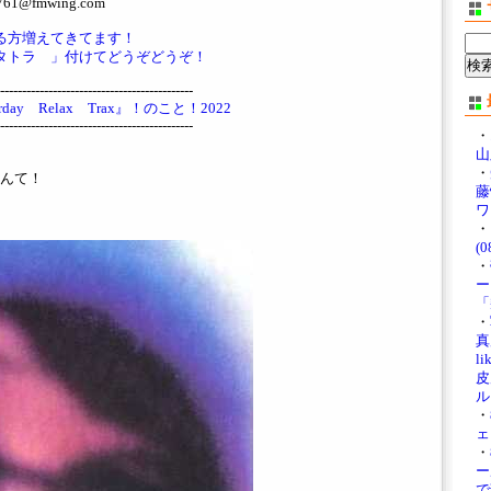
@fmwing.com
ている方増えてきてます！
タトラ 」付けてどうぞどうぞ！
--------------------------------------------
ay Relax Trax』！のこと！2022
--------------------------------------------
・
山
・
んて！
藤
ワ
・
(0
・
ー
「
・
真展
li
皮
ル
・
ェ
・
ー
で