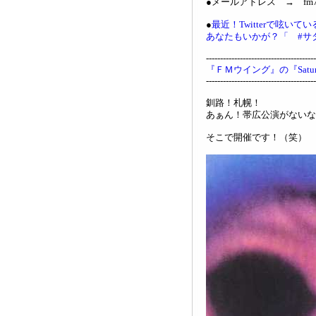
●メールアドレス → fm761
●
最近！Twitterで呟い
あなたもいかが？「 #サ
---------------------------------------
『ＦＭウイング』の『Saturd
---------------------------------------
釧路！札幌！
あぁん！帯広公演がないな
そこで開催です！（笑）