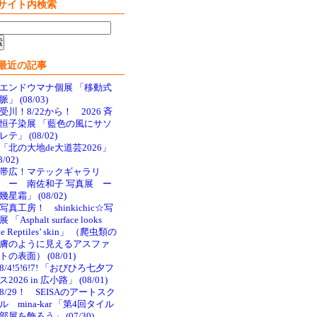
サイト内検索
最近の記事
エンドウマナ個展 「移動式
脈」 (08/03)
受川！8/22から！ 2026 斉
恒子染展 「藍色の風にサソ
レテ」 (08/02)
「北の大地de大道芸2026」
8/02)
帯広！マテックギャラリ
 ー 南佐和子 写真展 ー
幾星霜」 (08/02)
写真工房！ shinkichic☆写
 「Asphalt surface looks
ke Reptiles’ skin」 （爬虫類の
膚のように見えるアスファ
トの表面） (08/01)
8/4!5!6!7! 「おびひろ七夕フ
ス2026 in 広小路」 (08/01)
8/29！ SEISAのアートスク
ル mina-kar 「第4回タイル
部屋を飾ろう」 (07/30)