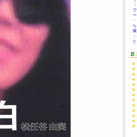
・
ー 
・
ら
展
・
と