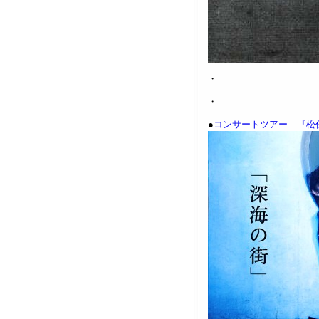
・
・
●
コンサートツアー 『松