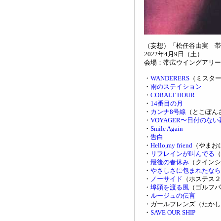
（妄想）「松任谷由実 帯広
2022年4月9日（土）
会場：帯広ウイングアリー
・
WANDERERS
（ミスタ
・
雨のステイション
・
COBALT HOUR
・
14番目の月
・
カンナ8号線
（とこぽん
・
VOYAGER〜日付のない
・
Smile Again
・
告白
・
Hello,my friend
（やまお
・
リフレインが叫んでる
（
・
最後の春休み
（クインシ
・
やさしさに包まれたなら
・
ノーサイド
（ホステス２
・
埠頭を渡る風
（ゴルフパ
・
ルージュの伝言
・ガールフレンズ（たかし
・
SAVE OUR SHIP