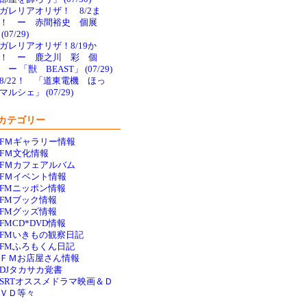
ガレリアオリザ！ 8/2ま
で！ ー 赤間裕史 個展
(07/29)
ガレリアオリザ！8/19か
！ ー 鹿之川 彩 個
 ー 「獣 BEAST」 (07/29)
8/22！ 「道東電機 ほっ
マルシェ」 (07/29)
カテゴリー
FＭギャラリー情報
FＭ文化情報
FＭカフェアルバム
FＭイベント情報
FMニッポン情報
FMブック情報
FMグッズ情報
FMCD*DVD情報
FMいきもの観察日記
FMふろもくん日記
ＦＭお店屋さん情報
DJタカサカ覚書
SRTオススメドラマ映画＆Ｄ
ＶＤ等々