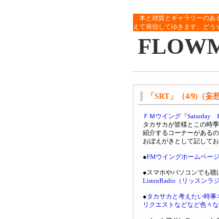
本と雑貨とギャラリーのあ
えて発信してゆきます。どう
FLOW
「SRT」（4/9)（
ＦＭウイング『Saturda
タカサカが皆様とこの時季
紹介するコーナーがあるの
おぼえがきとして記してお
●
FMウイングホームペー
●スマホやパソコンでも聴
ListenRadio（リッスン
●
タカサカと考えたい時事
リクエストなどなど色々な