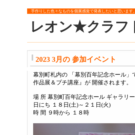
手作りした色々なものを個展感覚で発表したいと思います
レオン★クラフ
2023 3月の 参加イベント
幕別町札内の 「幕別百年記念ホール」で
作品展＆プチ講座』が 開催されます。
場 所 幕別町百年記念ホール ギャラリー
日にち １８日(土)～２１日(火)
時 間 ９時から １８時