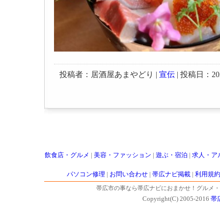
投稿者：居酒屋あまやどり |
宣伝
| 投稿日：2023-
飲食店・グルメ
|
美容・ファッション
|
遊ぶ・宿泊
|
求人・ア
パソコン修理
|
お問い合わせ
|
帯広ナビ掲載
|
利用規
帯広市の事なら帯広ナビにおまかせ！グルメ・
Copyright(C) 2005-2016
帯