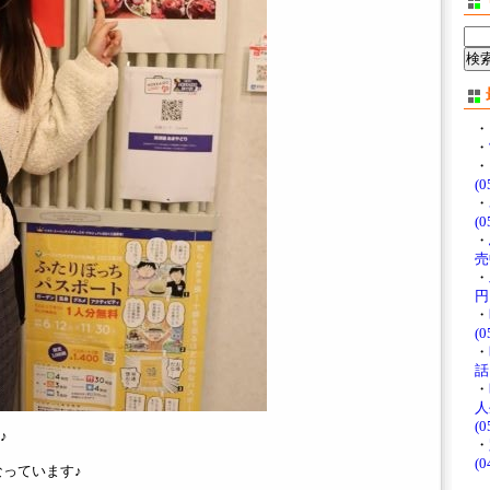
・
・
・
(0
・
(0
・
売中
・
円♪
・
(0
・
話
・
人
(0
♪
・
(0
なっています♪