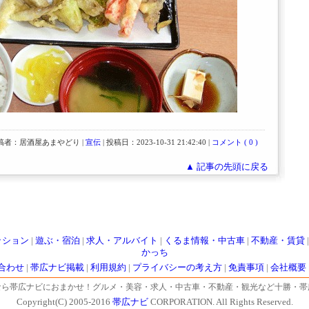
稿者：居酒屋あまやどり |
宣伝
| 投稿日：2023-10-31 21:42:40 |
コメント ( 0 )
▲ 記事の先頭に戻る
ッション
|
遊ぶ・宿泊
|
求人・アルバイト
|
くるま情報・中古車
|
不動産・賃貸
かっち
合わせ
|
帯広ナビ掲載
|
利用規約
|
プライバシーの考え方
|
免責事項
|
会社概要
なら帯広ナビにおまかせ！グルメ・美容・求人・中古車・不動産・観光など十勝・帯
Copyright(C) 2005-2016
帯広ナビ
CORPORATION. All Rights Reserved.