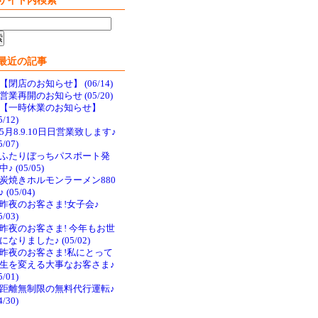
サイト内検索
最近の記事
【閉店のお知らせ】 (06/14)
営業再開のお知らせ (05/20)
【一時休業のお知らせ】
5/12)
5月8.9.10日日営業致します♪
5/07)
ふたりぼっちパスポート発
♪ (05/05)
炭焼きホルモンラーメン880
 (05/04)
昨夜のお客さま!女子会♪
5/03)
昨夜のお客さま! 今年もお世
になりました♪ (05/02)
昨夜のお客さま!私にとって
生を変える大事なお客さま♪
5/01)
距離無制限の無料代行運転♪
4/30)