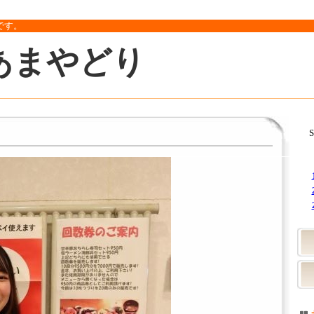
です。
あまやどり
S