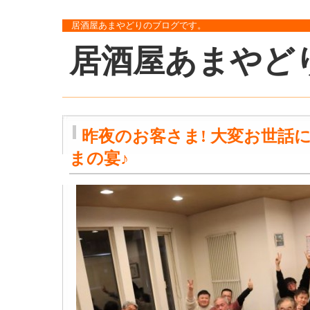
居酒屋あまやどりのブログです。
居酒屋あまやど
昨夜のお客さま! 大変お世話
まの宴♪