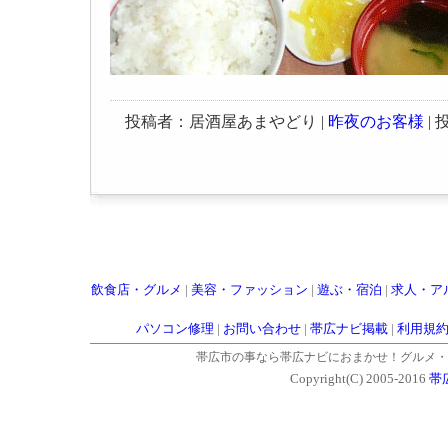
投稿者：居酒屋あまやどり |
昨夜のお客様
| 投
飲食店・グルメ
|
美容・ファッション
|
遊ぶ・宿泊
|
求人・ア
パソコン修理
|
お問い合わせ
|
帯広ナビ掲載
|
利用規
帯広市の事なら帯広ナビにおまかせ！グルメ・
Copyright(C) 2005-2016
帯