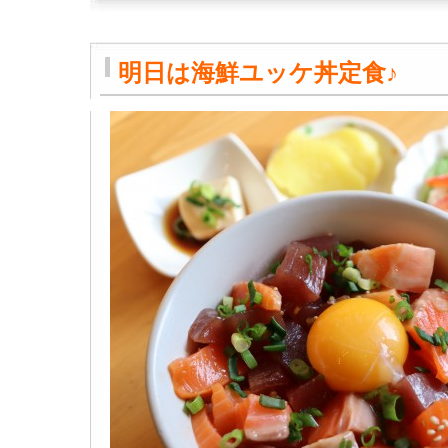
明日は海鮮ユッケ丼定食♪