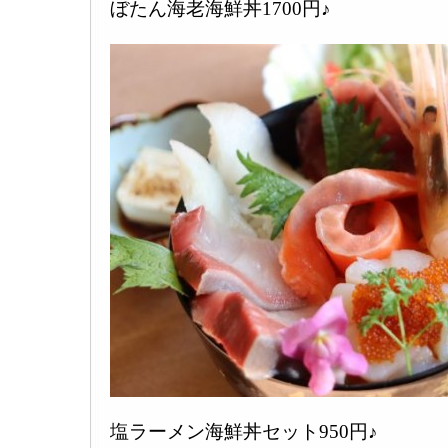
ぼたん海老海鮮丼1700円♪
塩ラーメン海鮮丼セット950円♪