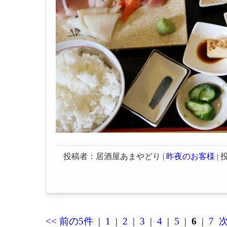
投稿者：居酒屋あまやどり |
昨夜のお客様
| 投
<< 前の5件
|
1
|
2
|
3
|
4
|
5
|
6
|
7
次