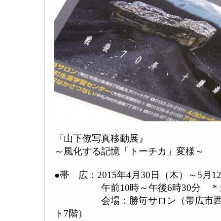
『山下僚写真移動展』
～風化する記憶「トーチカ」変様～
●帯 広：2015年4月30日（木）～5月
午前10時～午後6時30分 ＊最
会場：勝毎サロン（帯広市西2条
ト7階）