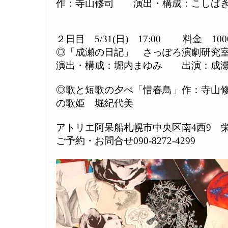
作：寺山修司 演出・構成：こしば
２日目 5/31(日) 17:00 料金 100
◎「成瀬の日記」 さっぽろ演劇研究
演出・構成：堀内まゆみ 出演：成瀬
◎歌と短歌の夕べ「惜春鳥」作：寺山
の歌姫 堀紀代美
アトリエ阿呆船札幌市中央区南4西9 
ご予約・お問合せ090-8272-4299