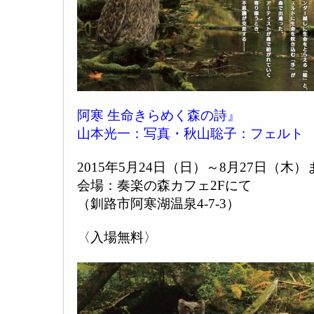
阿寒 生命きらめく森の詩』
山本光一：写真・秋山聡子：フェルト
2015年5月24日（日）～8月27日（木）
会場：奏楽の森カフェ2Fにて
（釧路市阿寒湖温泉4-7-3）
〈入場無料〉