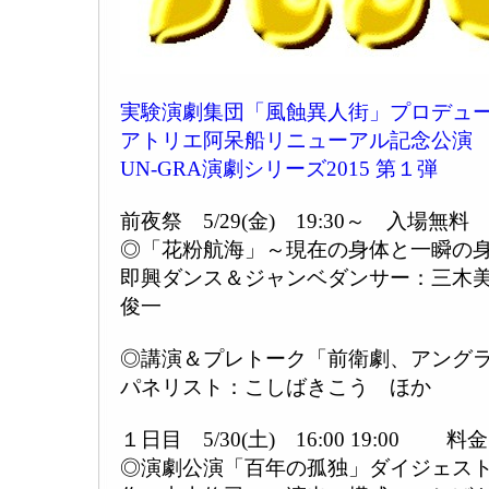
実験演劇集団「風蝕異人街」プロデュ
アトリエ阿呆船リニューアル記念公演
UN-GRA演劇シリーズ2015 第１弾
前夜祭 5/29(金) 19:30～ 入場無料
◎「花粉航海」～現在の身体と一瞬の
即興ダンス＆ジャンベダンサー：三木
俊一
◎講演＆プレトーク「前衛劇、アング
パネリスト：こしばきこう ほか
１日目 5/30(土) 16:00 19:00 料金
◎演劇公演「百年の孤独」ダイジェス