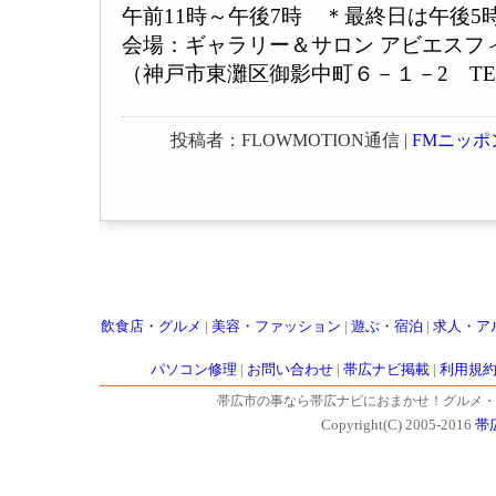
午前11時～午後7時 ＊最終日は午後5
会場：ギャラリー＆サロン アビエスフ
（神戸市東灘区御影中町６－１－2 TEL : 0
投稿者：FLOWMOTION通信 |
FMニッポ
飲食店・グルメ
|
美容・ファッション
|
遊ぶ・宿泊
|
求人・ア
パソコン修理
|
お問い合わせ
|
帯広ナビ掲載
|
利用規
帯広市の事なら帯広ナビにおまかせ！グルメ・
Copyright(C) 2005-2016
帯