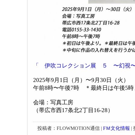
「 伊吹コレクション展 ５ 〜幻視
2025年9月1日（月）〜9月30日（火）
午前8時〜午後7時 ＊最終日は午後5時
会場：写真工房
（帯広市西17条北2丁目16-28）
投稿者：FLOWMOTION通信 |
FＭ文化情報
| 