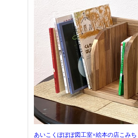
あいこくぽぽぽ図工室×絵本の店こみ