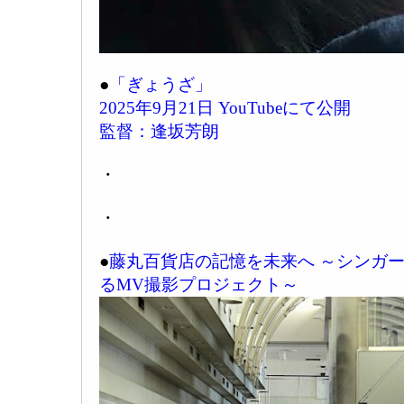
●
「ぎょうざ」
2025年9月21日 YouTubeにて公開
監督：逢坂芳朗
・
・
●
藤丸百貨店の記憶を未来へ ～シンガ
るMV撮影プロジェクト～