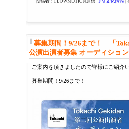
投稿者：FLOWMOTION通信 |
FＭ文化情報
| 
募集期間！9/26まで！ 「Tokac
公演出演者募集 オーディショ
ご案内を頂きましたので皆様にご紹介
募集期間！9/26まで！