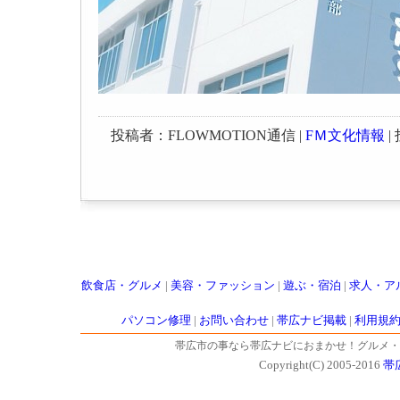
投稿者：FLOWMOTION通信 |
FＭ文化情報
| 
飲食店・グルメ
|
美容・ファッション
|
遊ぶ・宿泊
|
求人・ア
パソコン修理
|
お問い合わせ
|
帯広ナビ掲載
|
利用規
帯広市の事なら帯広ナビにおまかせ！グルメ・
Copyright(C) 2005-2016
帯