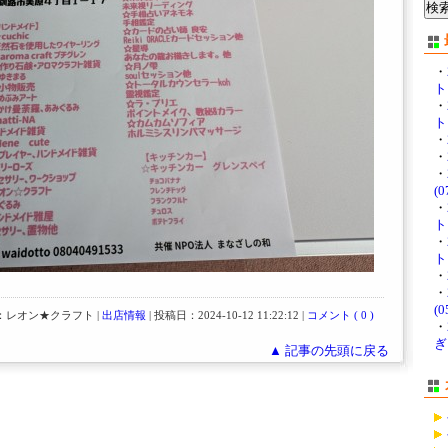
・
ト 
・
ト 
・
・
・
(0
・
ト
・
ト
・
・
(0
：レオン★クラフト |
出店情報
| 投稿日：2024-10-12 11:22:12 |
コメント ( 0 )
・
ぎ？
▲ 記事の先頭に戻る