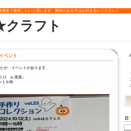
展感覚で発表したいと思います。興味のある方はお付き合いください！
★クラフト
加イベント
S
たが イベントがあります。
23 in 美原』
時〜１６時