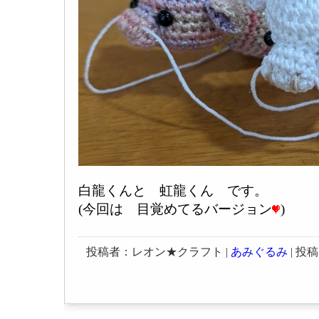
白龍くんと 虹龍くん です。
(今回は 目覚めてるバージョン
)
投稿者：レオン★クラフト |
あみぐるみ
| 投稿日