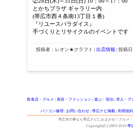
②28日(木)～31日(日) 10：00～17：00
とかちプラザ ギャラリー内
(帯広市西４条南13丁目１番)
『リユースパラダイス』
手づくりとリサイクルのイベントです
投稿者：レオン★クラフト |
出店情報
| 投稿日：2
飲食店・グルメ
|
美容・ファッション
|
遊ぶ・宿泊
|
求人・ア
パソコン修理
|
お問い合わせ
|
帯広ナビ掲載
|
利用規
帯広市の事なら帯広ナビにおまかせ！グルメ・
Copyright(C) 2005-2016
帯