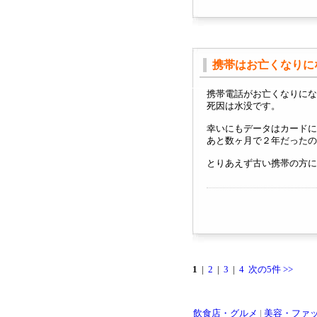
携帯はお亡くなりに
携帯電話がお亡くなりにな
死因は水没です。
幸いにもデータはカードに
あと数ヶ月で２年だったの
とりあえず古い携帯の方に
1
|
2
|
3
|
4
次の5件 >>
飲食店・グルメ
|
美容・ファ