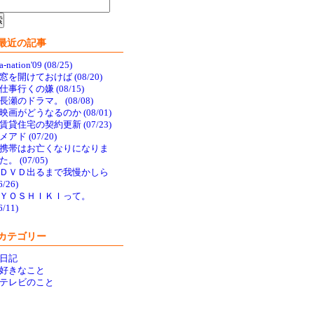
最近の記事
a-nation'09 (08/25)
窓を開けておけば (08/20)
仕事行くの嫌 (08/15)
長瀬のドラマ。 (08/08)
映画がどうなるのか (08/01)
賃貸住宅の契約更新 (07/23)
メアド (07/20)
携帯はお亡くなりになりま
た。 (07/05)
ＤＶＤ出るまで我慢かしら
6/26)
ＹＯＳＨＩＫＩって。
6/11)
カテゴリー
日記
好きなこと
テレビのこと