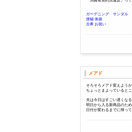
「消費者契約法違反」って
ガーデニング サンダル
便秘 体操
古希 お祝い
メアド
そろそろメアド変えようか
ちょっとまよっているとこ
夫は今日はすごい遅くなる
明日から入る新商品のため
日付が変わるまでに帰って