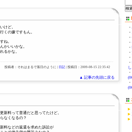
いけど。
・
行くの嫌ですもん。
・
・
すね。
・
んかいいかな。
・
れるかな。
・
・
・
投稿者：それはまるで落日のように |
日記
| 投稿日：2009-08-15 22:35:42
し
・
▲ 記事の先頭に戻る
(0
・
(0
更新料って普通だと思ってたけど。
らなくなるの？
新料などの返還を求めた訴訟が