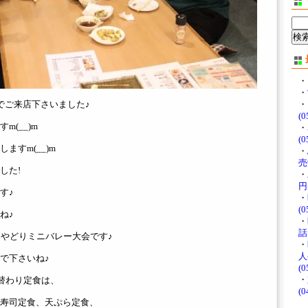
・
・
でご来店下さいました♪
・
(0
(__)m
・
(0
ますm(__)m
・
売中
した!
・
円♪
す♪
・
(0
ね♪
・
話
まやどりミニバレー大会です♪
・
人
で下さいね♪
(0
・
日替わり定食は、
(0
寿司定食、天ぷら定食、