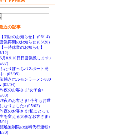
サイト内検索
最近の記事
【閉店のお知らせ】 (06/14)
営業再開のお知らせ (05/20)
【一時休業のお知らせ】
5/12)
5月8.9.10日日営業致します♪
5/07)
ふたりぼっちパスポート発
♪ (05/05)
炭焼きホルモンラーメン880
 (05/04)
昨夜のお客さま!女子会♪
5/03)
昨夜のお客さま! 今年もお世
になりました♪ (05/02)
昨夜のお客さま!私にとって
生を変える大事なお客さま♪
5/01)
距離無制限の無料代行運転♪
4/30)