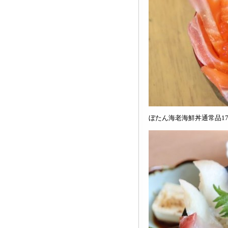
ぼたん海老海鮮丼通常品17