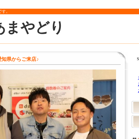
です。
あまやどり
愛知県からご来店♪
S