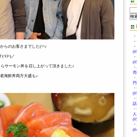
・
・
らのお客さまでした(^^♪
・
(0
^O^)／
・
(0
いくらサーモン丼を召し上がって頂きました♪
・
売中
老海鮮丼両方大盛も♪
・
円♪
・
(0
・
話
・
人
(0
・
(0