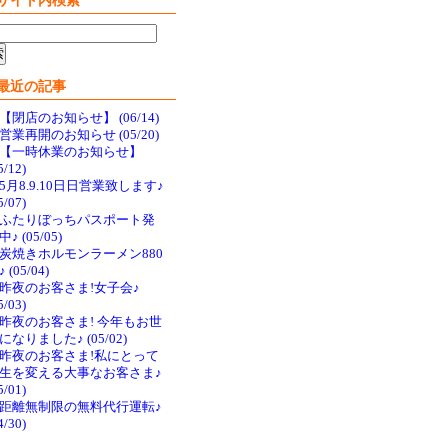
サイト内検索
最近の記事
【閉店のお知らせ】 (06/14)
営業再開のお知らせ (05/20)
【一時休業のお知らせ】
5/12)
5月8.9.10日日営業致します♪
5/07)
ふたりぼっちパスポート発
♪ (05/05)
炭焼きホルモンラーメン880
 (05/04)
昨夜のお客さま!女子会♪
5/03)
昨夜のお客さま! 今年もお世
になりました♪ (05/02)
昨夜のお客さま!私にとって
生を変える大事なお客さま♪
5/01)
距離無制限の無料代行運転♪
4/30)