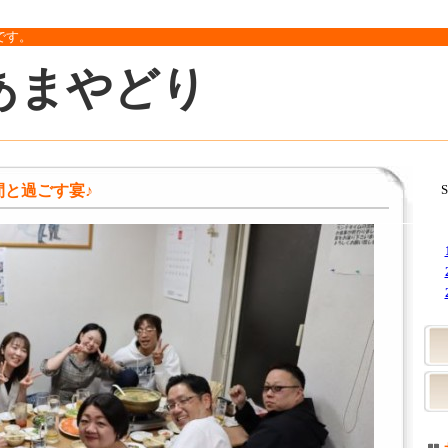
です。
あまやどり
間と過ごす宴♪
S