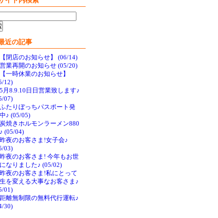
サイト内検索
最近の記事
【閉店のお知らせ】 (06/14)
営業再開のお知らせ (05/20)
【一時休業のお知らせ】
5/12)
5月8.9.10日日営業致します♪
5/07)
ふたりぼっちパスポート発
♪ (05/05)
炭焼きホルモンラーメン880
 (05/04)
昨夜のお客さま!女子会♪
5/03)
昨夜のお客さま! 今年もお世
になりました♪ (05/02)
昨夜のお客さま!私にとって
生を変える大事なお客さま♪
5/01)
距離無制限の無料代行運転♪
4/30)