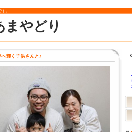
です。
あまやどり
年へ輝く子供さんと♪
S