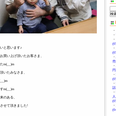
・
・
・
(0
いと思います♪
・
(0
お買い上げ頂いたお客さま、
・
売中
(__)m
・
円♪
頂いたみなさま、
・
(0
_)m
・
話
(__)m
・
人
来のある、
(0
・
させて頂きました!
(0