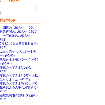
サイト内検索
最近の記事
【閉店のお知らせ】 (06/14)
営業再開のお知らせ (05/20)
【一時休業のお知らせ】
5/12)
5月8.9.10日日営業致します♪
5/07)
ふたりぼっちパスポート発
♪ (05/05)
炭焼きホルモンラーメン880
 (05/04)
昨夜のお客さま!女子会♪
5/03)
昨夜のお客さま! 今年もお世
になりました♪ (05/02)
昨夜のお客さま!私にとって
生を変える大事なお客さま♪
5/01)
距離無制限の無料代行運転♪
4/30)