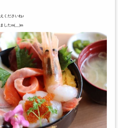
えくださいね♪
したm(__)m