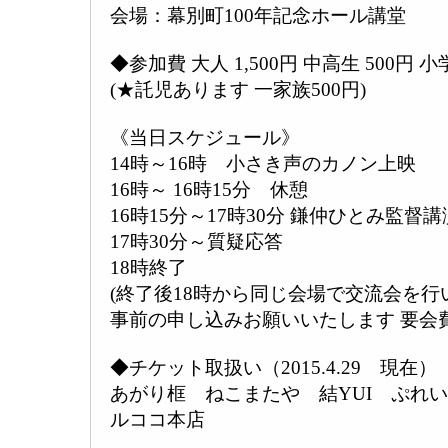
会場：幕別町100年記念ホール講堂
◆参加費 大人 1,500円 中高生 500円
(★託児あります 一家族500円)
《当日スケジュール》
14時～16時 小さき声のカノン上映
16時～ 16時15分 休憩
16時15分～17時30分 鎌仲ひとみ監督講
17時30分～質疑応答
18時終了
(終了後18時から同じ会場で交流会を
事前の申し込みお願いいたします 要会費1,
◆チケット取扱い（2015.4.29 現在）
あがり框 ねこまたや 結YUI ぷれ
ルココ本店