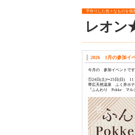
手作りした色々なものを個
レオン
2026 1月の参加イ
今月の 参加イベントです
①24日(土)〜25日(日) 11
帯広天然温泉 ふく井ホテル
『ふんわり Pokke マルシ