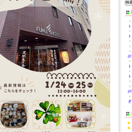
・
ト 
・
ト 
・
・
・
(0
・
ト
・
ト
・
・
(0
・
ぎ？