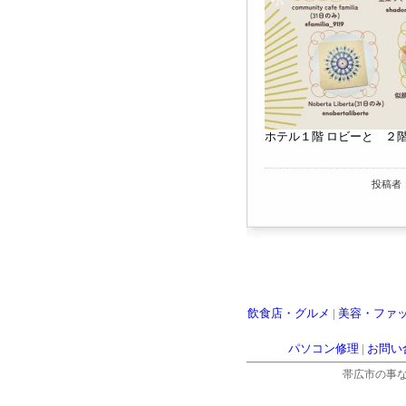
ホテル１階 ロビーと ２
投稿者
飲食店・グルメ
|
美容・ファ
パソコン修理
|
お問い
帯広市の事