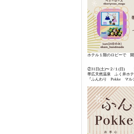
ホテル１階のロビーで 開
②31日(土)〜２/１(日) 1
帯広天然温泉 ふく井ホテル(
『ふんわり Pokke マル