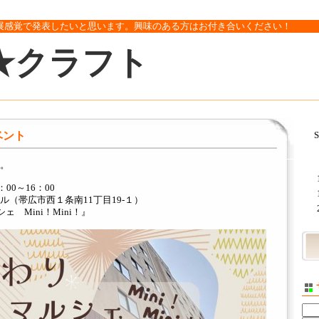
展感覚で発表したいと思います。興味のある方はお付き合いください！
★クラフト
ベント
S
。
：00～16：00
（帯広市西１条南11丁目19-１）
ェ Mini！Mini！』