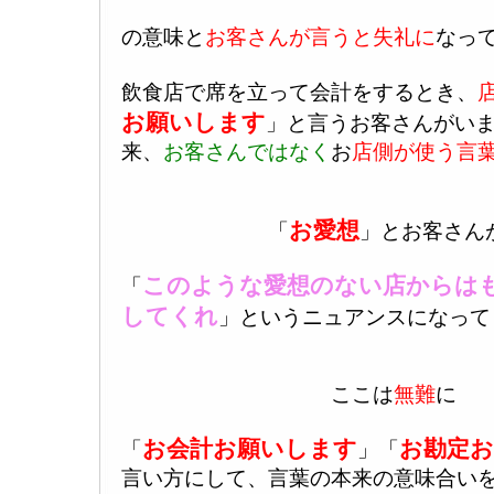
の意味と
お客さんが言うと失礼に
なっ
飲食店で席を立って会計をするとき、
お願いします
」と言うお客さんがい
来、
お客さんではなく
お
店側が使う言
お愛想
「
」とお客さん
このような愛想のない店からは
「
してくれ
」というニュアンスになって
ここは
無難
に
お会計お願いします
お勘定
「
」「
言い方にして、言葉の本来の意味合い