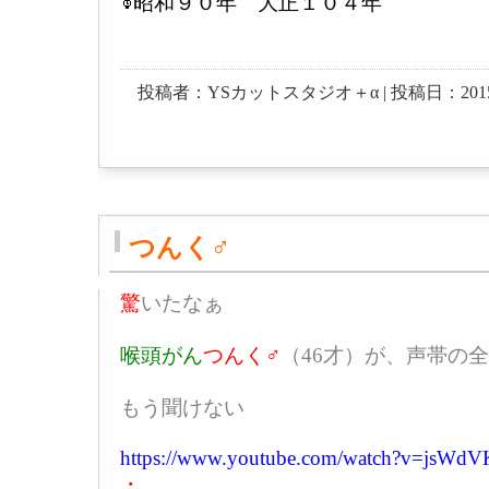
昭和９０年 大正１０４年
投稿者：YSカットスタジオ＋α | 投稿日：2015-04-0
つんく♂
驚
いたなぁ
喉頭がん
つんく♂
（46才）が、声帯の
もう聞けない
https://www.youtube.com/watch?v=jsWd
・