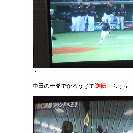
・
中田の一発でかろうじて
逆転
ふぅぅ