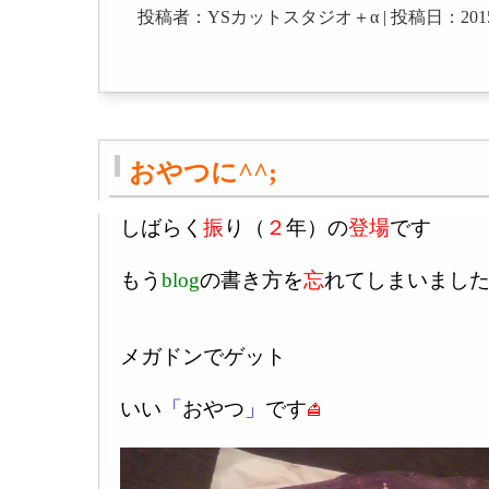
投稿者：YSカットスタジオ＋α | 投稿日：2015-04-1
おやつに^^;
しばらく
振
り（
２
年）の
登場
です
もう
blog
の書き方を
忘
れてしまいまし
メガドンでゲット
いい
「
おやつ
」
です