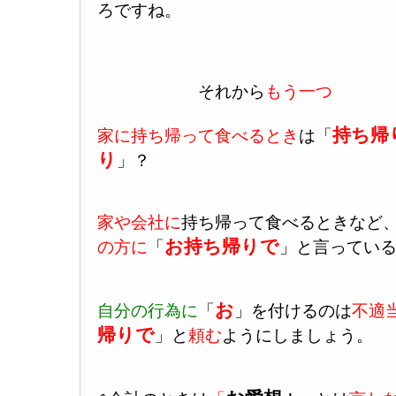
ろですね。
それから
もう一つ
持ち帰
家に持ち帰って食べるとき
は「
り
」？
家や会社に
持ち帰って食べるときなど
お持ち帰りで
の方に
「
」と言ってい
お
自分の行為に
「
」を付けるのは
不適
帰りで
」と
頼む
ようにしましょう。