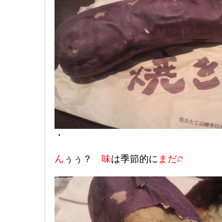
・
ん
ぅぅ？
味
は季節的に
まだ